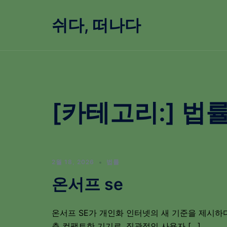
Skip
to
쉬다, 떠나다
content
[카테고리:]
법
2월 18, 2026
법률
온서프 se
온서프 SE가 개인화 인터넷의 새 기준을 제시하다
춘 컴팩트한 기기로, 직관적인 사용자 […]